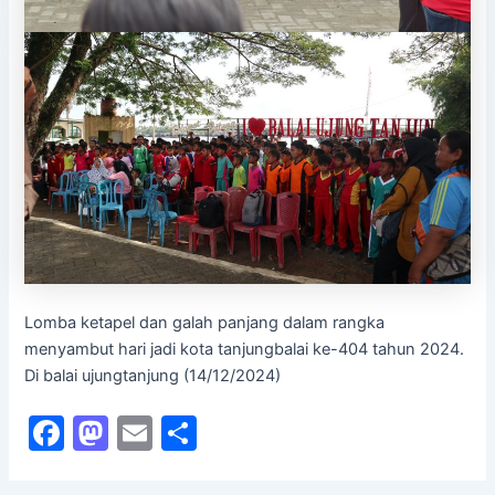
Lomba ketapel dan galah panjang dalam rangka
menyambut hari jadi kota tanjungbalai ke-404 tahun 2024.
Di balai ujungtanjung (14/12/2024)
F
M
E
S
a
a
m
h