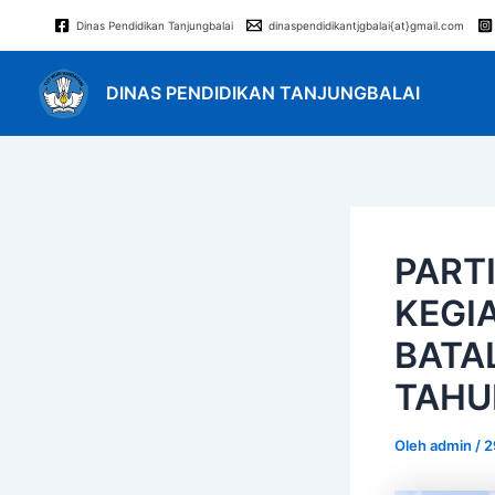
Lewati
Post
Dinas Pendidikan Tanjungbalai
dinaspendidikantjgbalai{at}gmail.com
ke
navigation
konten
DINAS PENDIDIKAN TANJUNGBALAI
PARTI
KEGI
BATA
TAHU
Oleh
admin
/
2