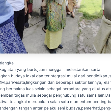
talangke
egiatan yang bertujuan menggali, melestarikan serta
an budaya lokal dan terintegrasi mulai dari pendidikan ,s
,pariwisata,lingkungan dan beberapa sektor lainnya,Tela
ang bermakna luas selain sebagai perantara yang di utus at
emban tugas mulia sebagai penghubung satu sama lain,Da
stival telangkai merupakan salah satu momentum penting ba
ndengan tangan antar pelaku seni budaya,pemerhati,peng