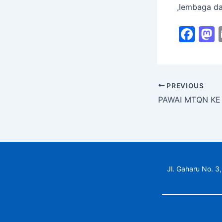
,lembaga da
F
a
c
s
e
PREVIOUS
b
o
o
k
Jl. Gaharu No. 3,
____________________