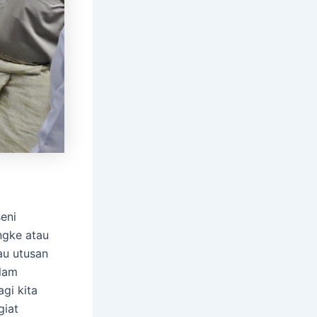
eni
ngke atau
au utusan
lam
gi kita
giat