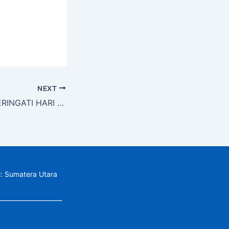
NEXT
SELAMAT MEMPERINGATI HARI PENDIDIKAN NASIONAL 2 MEI 2025
si: Sumatera Utara
_____________________