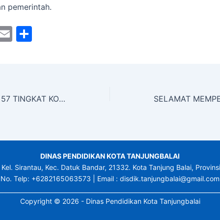
n pemerintah.
M
E
S
a
m
h
t
ai
ar
o
l
e
d
PAWAI MTQN KE 57 TINGKAT KOTA TANJUNGBALAI 2025
o
n
DINAS PENDIDIKAN KOTA TANJUNGBALAI
 Kel. Sirantau, Kec. Datuk Bandar, 21332. Kota Tanjung Balai, Provin
No. Telp: +6282165063573 | Email : disdik.tanjungbalai@gmail.com
__________________________________________________________________________
Copyright © 2026 - Dinas Pendidikan Kota Tanjungbalai