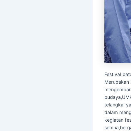
Festival ba
Merupakan k
mengembangk
budaya,UMKM
telangkai y
dalam meng
kegiatan fe
semua,berga